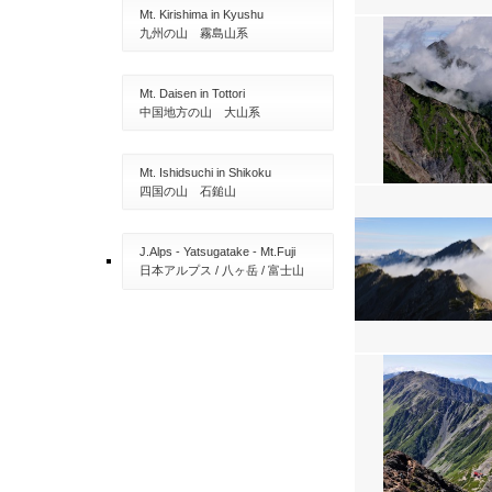
Mt. Kirishima in Kyushu
九州の山 霧島山系
Mt. Daisen in Tottori
中国地方の山 大山系
Mt. Ishidsuchi in Shikoku
四国の山 石鎚山
J.Alps - Yatsugatake - Mt.Fuji
日本アルプス / 八ヶ岳 / 富士山