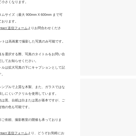
て小さくなります。
サイズ（最大 900mm X 600mm まで可
ております。
ontact 送信フォーム
よりお問合わせくださ
リントは高画素で撮影した写真のみ可能です。
真を選択する際、写真のタイトルをお問い合
記してお知らせください。
トルは拡大写真の下にキャプションとして記
す。
シンプルで上質な木製、また、ガラスではな
損しにくいアクリルを使用しています。
色は黒、台紙は白または黒が基本ですが、ご
ば他の色も可能です。
影ご依頼、撮影教室の開催も承っておりま
ontact 送信フォーム
より、どうぞお気軽にお