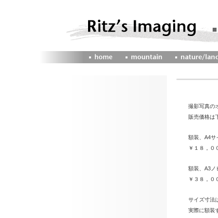
撮影写真の
販売価格は
額装、A4サイ
￥１８，０
額装、A3ノビ
￥３８，０
サイズ寸法
実際に額装