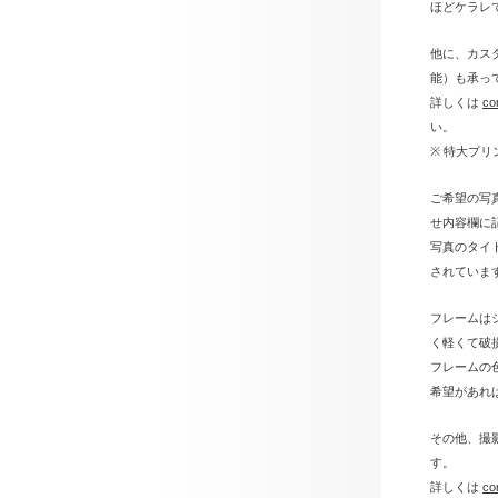
ほどケラレ
他に、カスタム
能）も承っ
詳しくは
c
い。
※ 特大プ
ご希望の写
せ内容欄に
写真のタイ
されていま
フレームは
く軽くて破
フレームの
希望があれ
その他、撮
す。
詳しくは
c