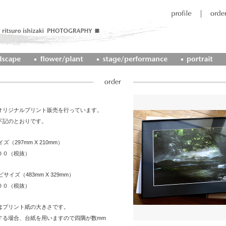
オリジナルプリント販売を行っています。
下記のとおりです。
ズ（297mm X 210mm）
００（税抜）
サイズ（483mm X 329mm）
００（税抜）
はプリント紙の大きさです。
する場合、台紙を用いますので四隅が数mm