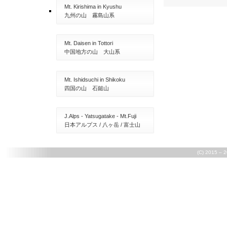
Mt. Kirishima in Kyushu
九州の山 霧島山系
Mt. Daisen in Tottori
中国地方の山 大山系
Mt. Ishidsuchi in Shikoku
四国の山 石鎚山
J.Alps - Yatsugatake - Mt.Fuji
日本アルプス / 八ヶ岳 / 富士山
(C) 2015 – 2